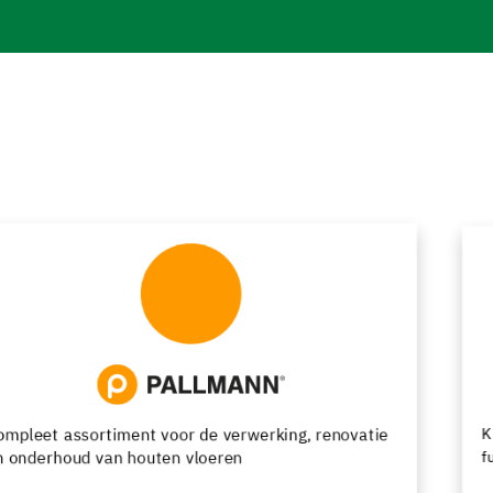
Kunsthars- en cementgebonden vloersystemen met
functionele en decoratieve afwerkingsmogelijkheden