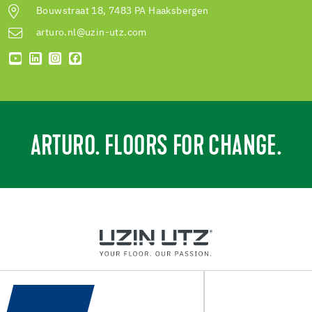
Bouwstraat 18, 7483 PA Haaksbergen
arturo.nl@uzin-utz.com
ARTURO. FLOORS FOR CHANGE.