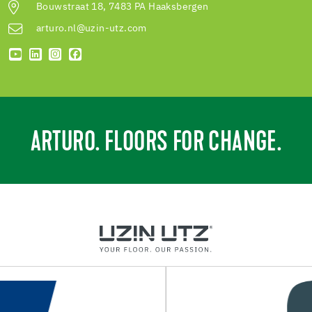
Bouwstraat 18, 7483 PA Haaksbergen
arturo.nl@uzin-utz.com
ARTURO. FLOORS FOR CHANGE.