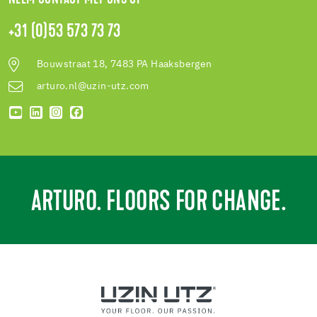
+31 (0)53 573 73 73
Bouwstraat 18, 7483 PA Haaksbergen
arturo.nl@uzin-utz.com
ARTURO. FLOORS FOR CHANGE.