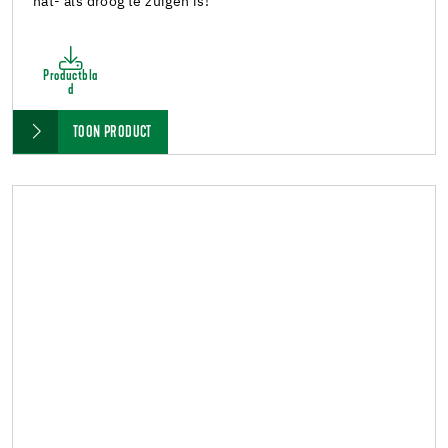
nat- als droog te zuigen is!
Productbla
d
TOON PRODUCT