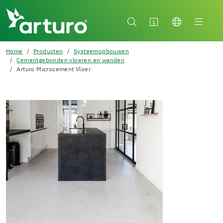
Home
Producten
Systeemopbouwen
Cementgebonden vloeren en wanden
Arturo Microcement Vloer