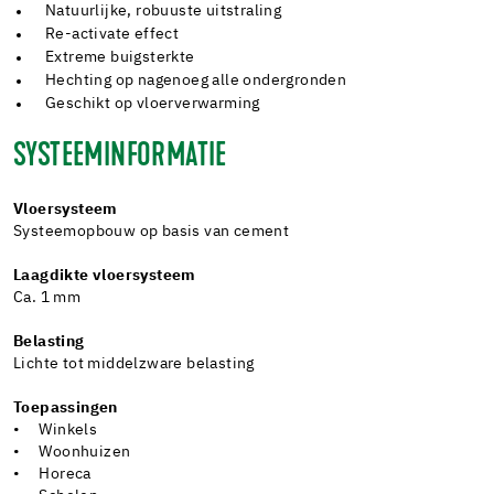
Natuurlijke, robuuste uitstraling
Re-activate effect
Extreme buigsterkte
Hechting op nagenoeg alle ondergronden
Geschikt op vloerverwarming
SYSTEEMINFORMATIE
Vloersysteem
Systeemopbouw op basis van cement
Laagdikte vloersysteem
Ca. 1 mm
Belasting
Lichte tot middelzware belasting
Toepassingen
• Winkels
• Woonhuizen
• Horeca