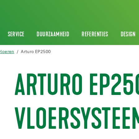
SERVICE
DUURZAAMHEID
REFERENTIES
DESIGN
vloeren
Arturo EP2500
ARTURO EP25
VLOERSYSTEE