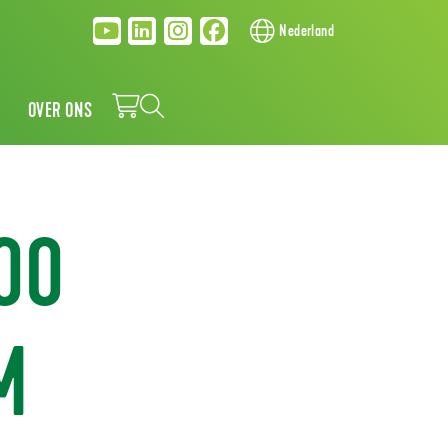
Nederland
OVER ONS
00
M