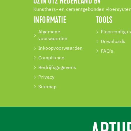
UZIN UTZ NEDERLAND BV
Kunsthars- en cementgebonden vloersystem
INFORMATIE
TOOLS
Algemene
Floorconfigur
voorwaarden
Downloads
Inkoopvoorwaarden
FAQ's
Compliance
Bedrijfsgegevens
Privacy
Sitemap