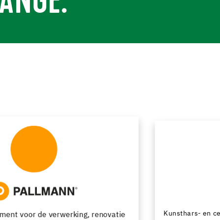
ANGE.
Kunsthars- en cementgebonden vloersystemen met