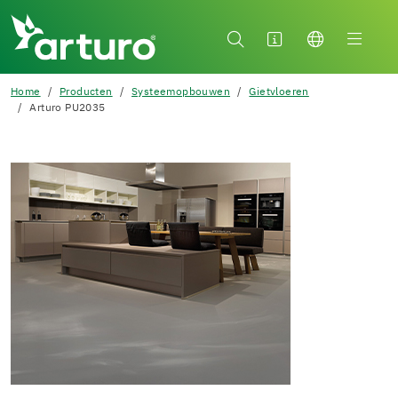
Home
Producten
Systeemopbouwen
Gietvloeren
Arturo PU2035